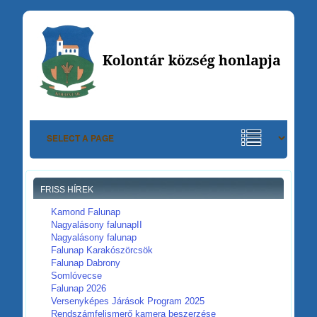
FRISS HÍREK
Kamond Falunap
Nagyalásony falunapII
Nagyalásony falunap
Falunap Karakószörcsök
Falunap Dabrony
Somlóvecse
Falunap 2026
Versenyképes Járások Program 2025
Rendszámfelismerő kamera beszerzése